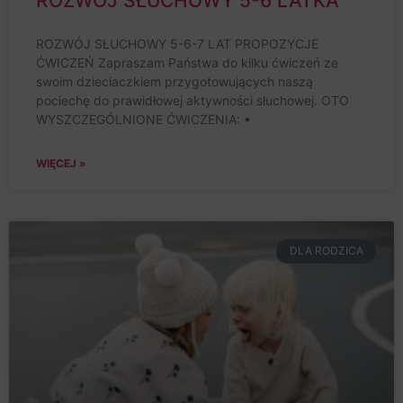
ROZWÓJ SŁUCHOWY 5-6 LATKA
ROZWÓJ SŁUCHOWY 5-6-7 LAT PROPOZYCJE
ĆWICZEŃ Zapraszam Państwa do kilku ćwiczeń ze
swoim dzieciaczkiem przygotowujących naszą
pociechę do prawidłowej aktywności słuchowej. OTO
WYSZCZEGÓLNIONE ĆWICZENIA: •
WIĘCEJ »
DLA RODZICA