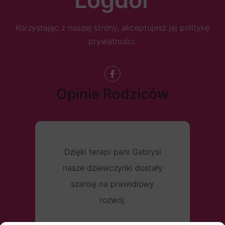
Korzystając z naszej strony, akceptujesz jej politykę
prywatności.
Opinie Rodziców
Dzięki terapi pani Gabrysi
nasze dziewczynki dostały
szansę na prawidłowy
rozwój.